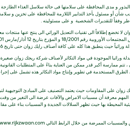
ل البذور و مدى المحافظة على سلامتها فى حالة سلاسل الغذاء الطازج
أن أو مسئول بأخذ التدابير الللازمة للمحافظة على تخزين و سلامة و 
طر وفقاً للتقديرات الشخصية و على مسئوليته .
لا تخضع إطلاقاً الى تقنيات التعديل الوراثي الى ينتج عنها منتجات معدل
 وراثياً حيث ينطبق هذا كله على كافة أصناف رايك زوان حتى تاريخ 2026
لة وراثيا الموجودة في مواد التكاثر لأصناف شركة ريجك زوان صغيرة جدً
تم ممارسة أكبر قدر ممكن من العناية بناءً على المتطلبات القانونية ا
 الطرق المستخدمة في تطوير وإنتاج مواد التكاثر هذه تشمل على إجراء
يك زوان على المقاومات حيث يعتمد التصنيف على المبادئ التوجيهية لت
من المهم معرفة أن مسببات الامراض والآفات عرضة الى التغير من وقت
يئية المحيطة بها حيث تظهر السلالات الجديدة و المسببات بناء على مقا
ببات الممرضة من خلال الرابط التالي www.rijkzwaan.com