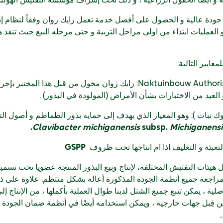
ة و أيضا الحقول الزراعية ، و ذلك تحت إشراف مؤسسه التفتيش الهولندي
جودة عالية و الحصول على أفضل خدمة تعمل رايك زوان وفقاً لنظام إد
العمليات ابتداء من اولي مراحل التربية و حتى مرحله البيع حيث تنفذ ه
عايير التالية:
مختبر Naktuinbouw Authorized Laboratories: رايك زوان مخول من قبل ه
و العيد من الاختبارات بشأن الأمراض (المولودة في البذور) .
ك نبات ): وهو المعيار الذي يهدف إلى حمايه بذور الطماطم و أصول التط
Clavibacter michiganensis
subsp.
Michiganensi
ئة و التغليف اذا ام انتاجها تحت ظروف
GSPP
هيئات التفتيش المختلفة، لإنتاج وبيع البذور المنتجة عضويا تحت تسمي
 مراجعة جميع أنظمة الجودة المذكورة أعاله بشكل منتظم. علاوة على ذ
لية ، يمكن تتبع جميع الشتل لدينا طوال العملية بأكملها ، من الإنتاج إلى ا
 من قِبل جهات خارجية ، ويمكن استخدامه أيضًا في أنظمة ضمان الجودة 