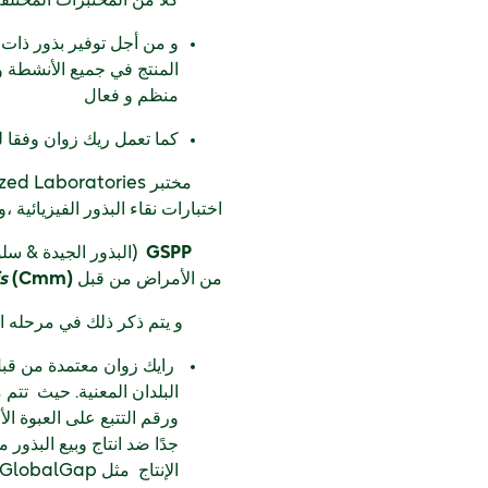
كلاً من المختبرات المختلف
و من أجل توفير بذور ذات 
المنتج في جميع الأنشطة و 
منظم و فعال
كما تعمل ريك زوان وفقا للم
اختبارات نقاء البذور الفيزيائية ،
GSPP
(البذور الجيدة & سلو
من الأمراض من قبل
(Cmm).
s
و يتم ذكر ذلك في مرحله التعب
رايك زوان معتمدة من قبل 
البلدان المعنية. حيث تتم
ورقم التتبع على العبوة الأص
جدًا ضد انتاج وبيع البذور
الإنتاج مثل GlobalGap..