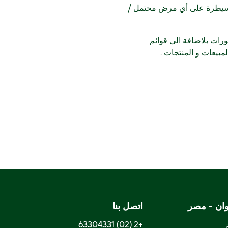
 للسيطرة على أي مرض محتمل /
لوجات و المنشورات بلاضافة الى قوائم
يعات و المنتجات .
ان - مصر
اتصل بنا
+2 (02) 63304331