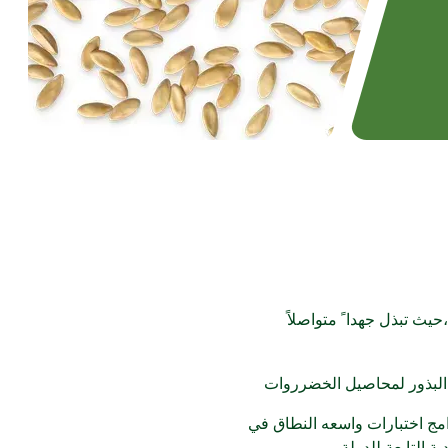
يث تبذل جهدا ً متواصلاً
ق البذور لمحاصيل الخضرروات
مج اختبارات واسعه النطاق في