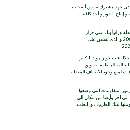
ة هى جهد مشترك ما بين أصحاب
إنتاج البذور و أخذ كافة
ة وراثياً بناء على قرار
البرلمان الأوروبي و مجلس المجتمعات الأوروبية رقم 18/2001 و المؤرخ بتاريخ 12 أذار/مارس 2001 و الذى ينطبق على
ا. عند تطوير مواد التكاثر
لحالية المتعلقة بتسويق
ات لمنع وجود الأصناف المعدلة
رميز المقاومات التي وضعها
 الى اخر وأيضا من مكان الى
ومتها لتلك الظروف و التغلب