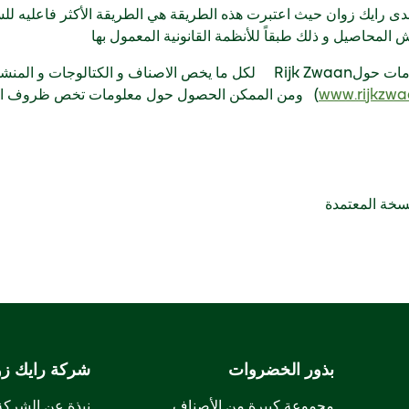
 لدى رايك زوان حيث اعتبرت هذه الطريقة هي الطريقة الأكثر فاعليه
المحاصيل و ذلك طبقاً للأنظمة القانونية المعمول بها
و تتوافر العديد من المعلومات حولRijk Zwaan لكل ما يخص الاصناف و الكتا
www.rijkzw
) ومن الممكن الحصول حول معلومات تخص ظروف المب
نسخة المعتمدة
بذور الخضروات
شركة رايك زو
مجموعة كبيرة من الأصناف
نبذة عن الشركة